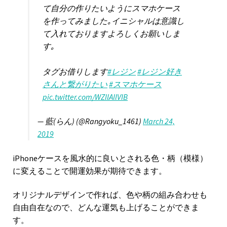
て自分の作りたいようにスマホケース
を作ってみました｡イニシャルは意識し
て入れておりますよろしくお願いしま
す｡
タグお借りします
#レジン
#レジン好き
さんと繋がりたい
#スマホケース
pic.twitter.com/WZllAllVIB
— 藍(らん) (@Rangyoku_1461)
March 24,
2019
iPhoneケースを風水的に良いとされる色・柄（模様）
に変えることで開運効果が期待できます。
オリジナルデザインで作れば、色や柄の組み合わせも
自由自在なので、どんな運気も上げることができま
す。