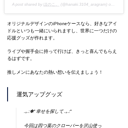
A post shared by
ほのこ。
(@hanaki.3104_aragram) on
Oct 12
オリジナルデザインのiPhoneケースなら、好きなアイ
ドルといつも一緒にいられますし、世界に一つだけの
応援グッズが作れます。
ライブや握手会に持って行けば、きっと喜んでもらえ
るはずです。
推しメンにあなたの熱い想いを伝えましょう！
運気アップグッズ
.｡.:✽* 幸せを探して .｡.:*
今回は四つ葉のクローバーを沢山使っ