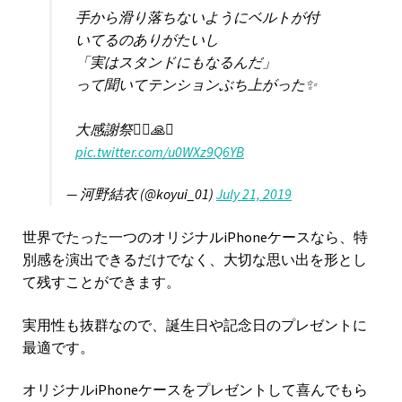
手から滑り落ちないようにベルトが付
いてるのありがたいし
「実はスタンドにもなるんだ」
って聞いてテンションぶち上がった✨
大感謝祭🙇‍♀️🙏✨
pic.twitter.com/u0WXz9Q6YB
— 河野結衣 (@koyui_01)
July 21, 2019
世界でたった一つのオリジナルiPhoneケースなら、特
別感を演出できるだけでなく、大切な思い出を形とし
て残すことができます。
実用性も抜群なので、誕生日や記念日のプレゼントに
最適です。
オリジナルiPhoneケースをプレゼントして喜んでもら