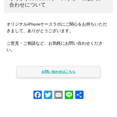
合わせについて
オリジナルiPhoneケースラボにご関心をお持ちいただ
きまして、ありがとうございます。
ご意見・ご相談など、お気軽にお問い合わせくださ
い。
お問い合わせはこちら
Fa
T
E
Li
S
ce
wi
m
n
h
b
tt
ai
e
ar