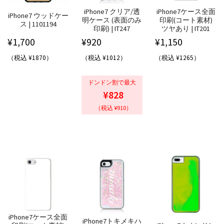
iPhone7 クリア/透
iPhone7ケース全面
iPhone7 ウッドケー
明ケース (表面のみ
印刷(コート素材)
ス | 1101194
印刷) | IT247
ツヤあり | IT201
¥
1,700
¥
920
¥
1,150
（税込 ¥1870）
（税込 ¥1012）
（税込 ¥1265）
ドンドン割で最大
¥828
（税込 ¥910）
iPhone7ケース全面
iPhone7トキメキハ