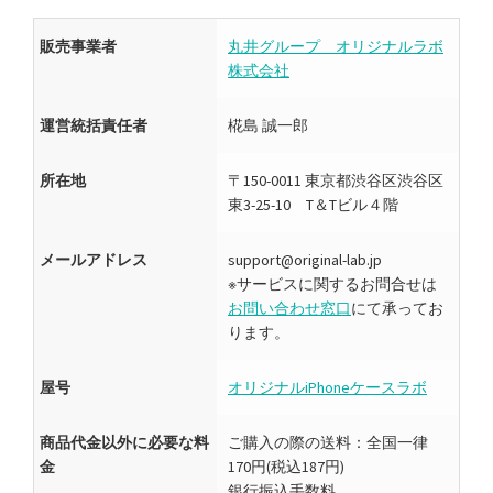
k
販売事業者
丸井グループ オリジナルラボ
株式会社
運営統括責任者
椛島 誠一郎
所在地
〒150-0011 東京都渋谷区渋谷区
東3-25-10 T＆Tビル４階
メールアドレス
support@original-lab.jp
※サービスに関するお問合せは
お問い合わせ窓口
にて承ってお
ります。
屋号
オリジナルiPhoneケースラボ
商品代金以外に必要な料
ご購入の際の送料：全国一律
金
170円(税込187円)
銀行振込手数料