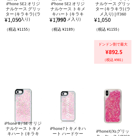
iPhone SE2 オリジ
iPhone SE2 オリジ
ナルケース グリッ
ナルケース グリッ
ナルケース トキメ
ター (キラキラ) (ラ
ター (キラキラ) (ラ
キハート (キラキ
メ入り) | IT360
¥
1,050
¥
1,990
¥
1,050
メ入り)
ラ) (ラメ入り)
（税込 ¥1155）
（税込 ¥2189）
（税込 ¥1155）
ドンドン割で最大
¥892.5
（税込 ¥981）
iPhone 8 / SE オリジ
ナルケース トキメ
iPhone7トキメキハ
iPhoneX/Xsグリッ
キハート (キラキ
ート ハードケー