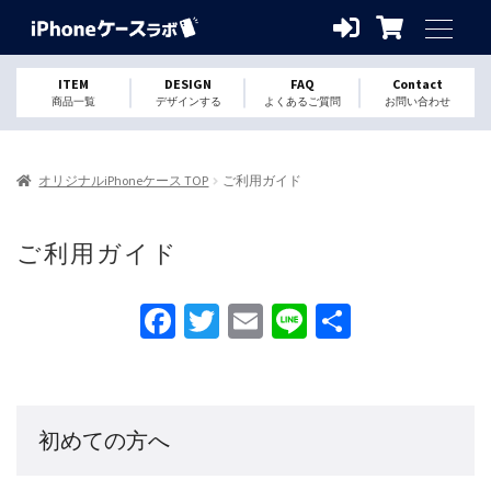
ITEM
DESIGN
FAQ
Contact
商品一覧
デザインする
よくあるご質問
お問い合わせ
オリジナルiPhoneケース TOP
ご利用ガイド
ご利用ガイド
Fa
T
E
Li
S
ce
wi
m
n
h
b
tt
ai
e
ar
o
er
l
e
初めての方へ
o