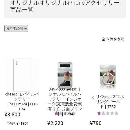
オリジナルオリジナルiPhoneアクセサリー
商品一覧
全 12 件を表示
J4N-4000mAHオリ
cheero モバイルバ
ジナルモバイルバ
オリジナルスマホ
ッテリー
ッテリー インジケ
リングゴール
（5000mAh) | CHE-
ータ(充電残量表示)
ド | IT332
074
有り 白 片面プリン
¥
3,800
ト | IT294
5段階中
5.00
5段階中
¥
2,220
¥
790
（税込 ¥4180）
の評価
4.89
の評価