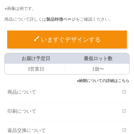
※画像は例です。
商品について詳しくは
製品特徴ページ
をご確認ください。
いますぐデザインする
お届け予定日
最低ロット数
3営業日
1個〜
※納期についての詳細はこちら
商品について
open_in_new
印刷について
open_in_new
返品交換について
open_in_new