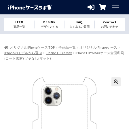
ITEM
DESIGN
FAQ
Contact
商品一覧
デザインする
よくあるご質問
お問い合わせ
オリジナルiPhoneケース TOP
全商品一覧
オリジナルiPhoneケース
iPhoneのモデルから選ぶ
iPhone 11 Pro Max
iPhone11ProMAXケース全面印刷
(コート素材) ツヤなし(マット)
🔍