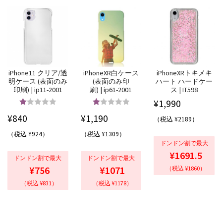
iPhone11 クリア/透
iPhoneXR白ケース
iPhoneXRトキメキ
明ケース (表面のみ
(表面のみ印
ハート ハードケー
印刷) | ip11-2001
刷) | ip61-2001
ス | IT598
¥
1,990
5段階中
5.00
5段階中
5.00
¥
840
¥
1,190
（税込 ¥2189）
の評価
の評価
（税込 ¥924）
（税込 ¥1309）
ドンドン割で最大
¥1691.5
ドンドン割で最大
ドンドン割で最大
¥756
¥1071
（税込 ¥1860）
（税込 ¥831）
（税込 ¥1178）