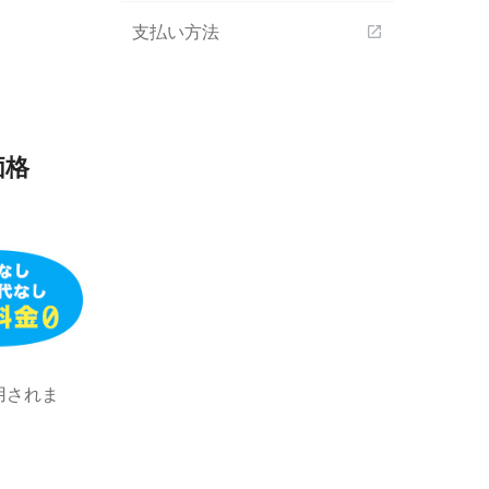
支払い方法
open_in_new
価格
用されま