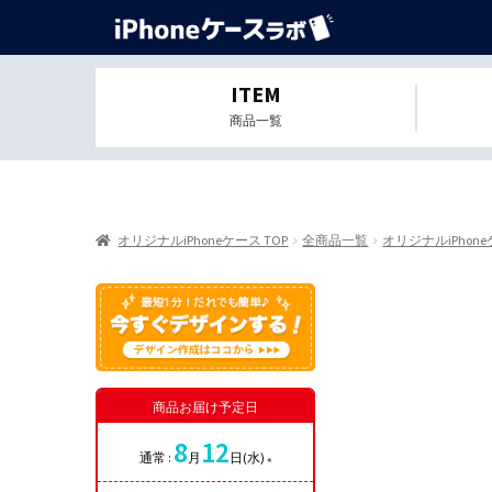
ITEM
商品一覧
オリジナルiPhoneケース TOP
全商品一覧
オリジナルiPhon
商品お届け予定日
8
12
通常 :
月
日(水)
※