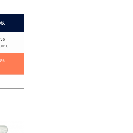
0枚
756
¥831）
0%