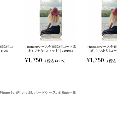
 全面印刷(コ
iPhoneXRケース全面印刷(コート素
iPhoneXRケース
T209
材) ツヤなし(マット) | 1101072
材) ツヤあり(コート) 
¥
1,750
¥
1,750
）
（税込 ¥1925）
（税込 
iPhone 5s
,
iPhone SE
,
ハードケース
,
全商品一覧