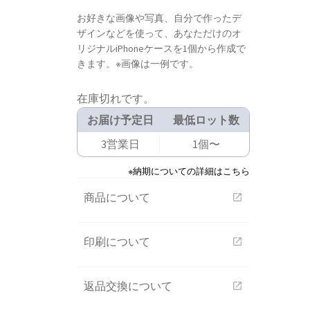
お好きな画像や写真、自分で作ったデ
ザインなどを使って、あなただけのオ
リジナルiPhoneケースを1個から作成で
きます。※画像は一例です。
在庫切れです。
お届け予定日
最低ロット数
3営業日
1個〜
※納期についての詳細はこちら
商品について
open_in_new
印刷について
open_in_new
返品交換について
open_in_new