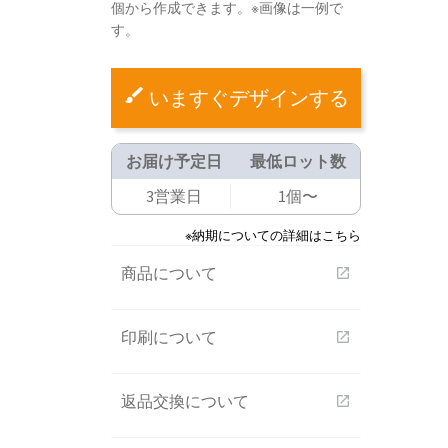
個から作成できます。※画像は一例で
す。
いますぐデザインする
お届け予定日
最低ロット数
3営業日
1個〜
※納期についての詳細はこちら
商品について
open_in_new
印刷について
open_in_new
返品交換について
open_in_new