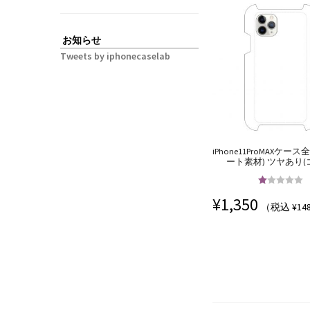
お知らせ
Tweets by iphonecaselab
iPhone11ProMAXケー
ート素材) ツヤあり(
5段階中
5.00
¥
1,350
の評価
（税込 ¥14