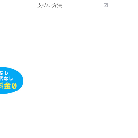
支払い方法
open_in_new
格