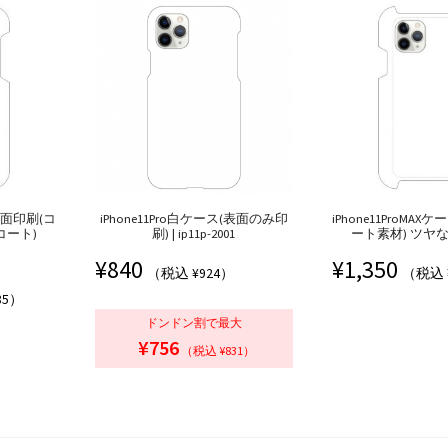
ス全面印刷(コ
iPhone11Pro白ケース(表面のみ印
iPhone11ProMA
コート)
刷) | ip11p-2001
ート素材) ツヤな
¥
840
¥
1,350
（税込 ¥924）
（税込 
85）
ドンドン割で最大
¥756
（税込 ¥831）