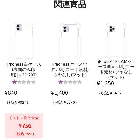
関連商品
iPhone11ProMAXケ
iPhone11白ケース
iPhone11ケース全
ース全面印刷(コー
(表面のみ印
面印刷(コート素材)
ト素材) ツヤなし
刷) | ip11-2001
ツヤなし(マット)
(マット)
¥
1,350
5段階中
5.00
5段階中
5.00
¥
840
¥
1,400
（税込 ¥1485）
の評価
の評価
（税込 ¥924）
（税込 ¥1540）
ドンドン割で最大
¥756
（税込 ¥831）