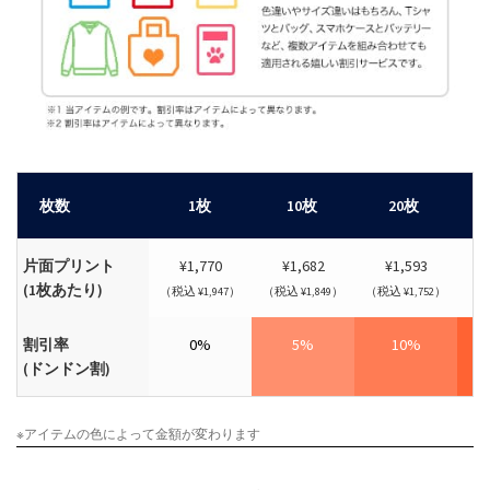
枚数
1枚
10枚
20枚
片面プリント
¥1,770
¥1,682
¥1,593
(1枚あたり)
（税込 ¥1,947）
（税込 ¥1,849）
（税込 ¥1,752）
（税
割引率
0%
5%
10%
(ドンドン割)
※アイテムの色によって金額が変わります