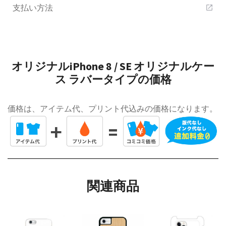
支払い方法
open_in_new
オリジナルiPhone 8 / SE オリジナルケー
ス ラバータイプの価格
価格は、アイテム代、プリント代込みの価格になります。
関連商品