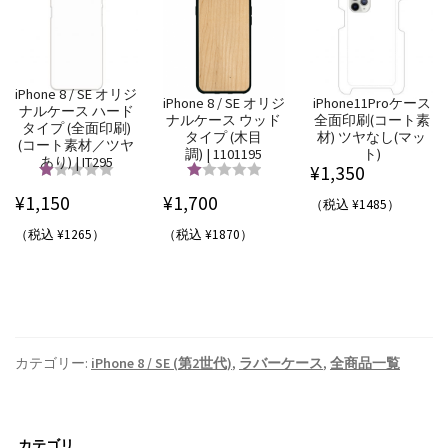
iPhone 8 / SE オリジ
iPhone 8 / SE オリジ
iPhone11Proケース
ナルケース ハード
ナルケース ウッド
全面印刷(コート素
タイプ (全面印刷)
タイプ (木目
材) ツヤなし(マッ
(コート素材／ツヤ
調) | 1101195
ト)
あり) | IT295
¥
1,350
5段階中
5.00
5段階中
5.00
¥
1,150
¥
1,700
（税込 ¥1485）
の評価
の評価
（税込 ¥1265）
（税込 ¥1870）
カテゴリー:
iPhone 8 / SE (第2世代)
,
ラバーケース
,
全商品一覧
カテゴリ