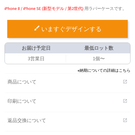
iPhone 8 / iPhone SE (新型モデル / 第2世代)
用ラバーケースです。
いますぐデザインする
お届け予定日
最低ロット数
3営業日
1個〜
※納期についての詳細はこちら
商品について
open_in_new
印刷について
open_in_new
返品交換について
open_in_new