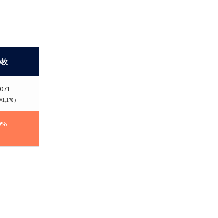
0枚
,071
1,178）
0%