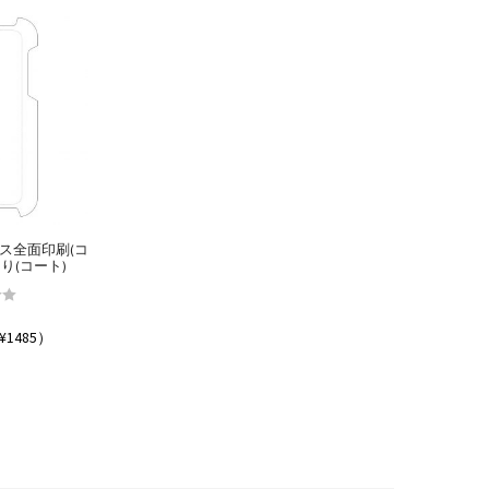
Xケース全面印刷(コ
り(コート)
.00
価
¥1485）