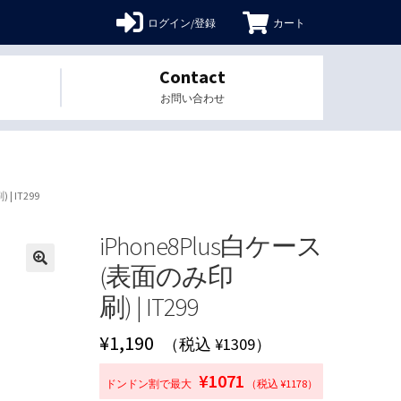
ログイン/登録
カート
Contact
お問い合わせ
| IT299
iPhone8Plus白ケース
(表面のみ印
🔍
刷) | IT299
¥
1,190
（税込 ¥1309）
¥1071
ドンドン割で最大
（税込 ¥1178）