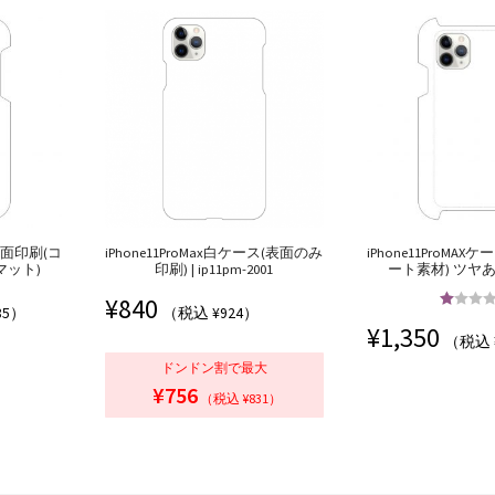
ス全面印刷(コ
iPhone11ProMax白ケース(表面のみ
iPhone11ProMA
マット)
印刷) | ip11pm-2001
ート素材) ツヤあ
¥
840
85）
（税込 ¥924）
5段階中
5
¥
1,350
の評
（税込 
ドンドン割で最大
¥756
（税込 ¥831）