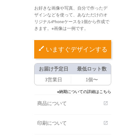
お好きな画像や写真、自分で作ったデ
ザインなどを使って、あなただけのオ
リジナルiPhoneケースを1個から作成で
きます。※画像は一例です。
いますぐデザインする
お届け予定日
最低ロット数
3営業日
1個〜
※納期についての詳細はこちら
商品について
open_in_new
印刷について
open_in_new