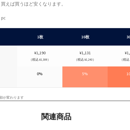
！買えば買うほど安くなります。
1枚
10枚
3
¥1,190
¥1,131
¥1
（税込 ¥1,309）
（税込 ¥1,243）
（税込 ¥
0%
5%
1
額が変わります
関連商品