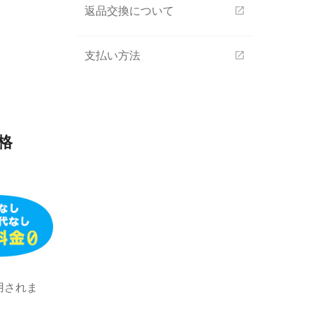
返品交換について
open_in_new
支払い方法
open_in_new
格
用されま