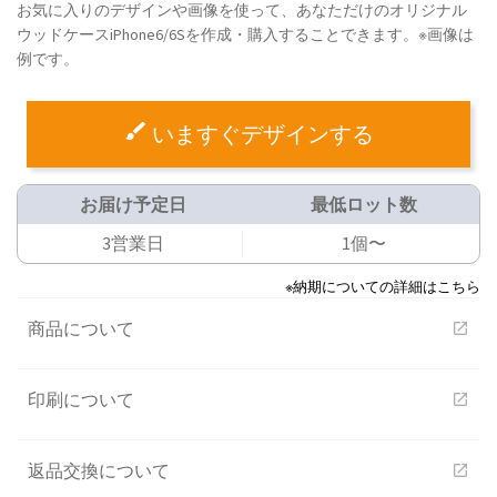
お気に入りのデザインや画像を使って、あなただけのオリジナル
ウッドケースiPhone6/6Sを作成・購入することできます。※画像は
例です。
いますぐデザインする
お届け予定日
最低ロット数
3営業日
1個〜
※納期についての詳細はこちら
商品について
open_in_new
印刷について
open_in_new
返品交換について
open_in_new