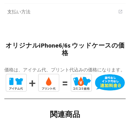
支払い方法
open_in_new
オリジナルiPhone6/6s ウッドケースの価
格
価格は、アイテム代、プリント代込みの価格になります。
関連商品