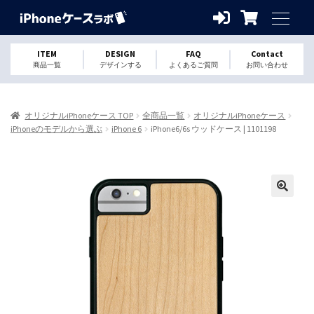
ITEM
DESIGN
FAQ
Contact
商品一覧
デザインする
よくあるご質問
お問い合わせ
オリジナルiPhoneケース TOP
全商品一覧
オリジナルiPhoneケース
iPhoneのモデルから選ぶ
iPhone 6
iPhone6/6s ウッドケース | 1101198
🔍