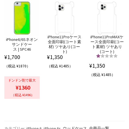
iPhone11Proケース
iPhone11ProMAXケ
iPhone6/6Sネオン
全面印刷(コート素
ース全面印刷(コー
サンドケー
材) ツヤあり(コー
ト素材) ツヤあり
ス | SPC46
ト)
(コート)
¥
1,700
¥
1,350
5段階中
5.00
¥
1,350
（税込 ¥1870）
（税込 ¥1485）
の評価
（税込 ¥1485）
ドンドン割で最大
¥1360
（税込 ¥1496）
カテゴリー:
iPhone 6
,
iPhone 6s
,
ウッドケース
,
全商品一覧